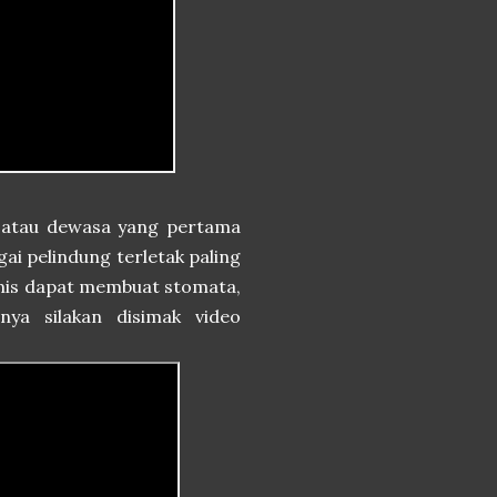
 atau dewasa yang pertama
gai pelindung terletak paling
rmis dapat membuat stomata,
snya silakan disimak video