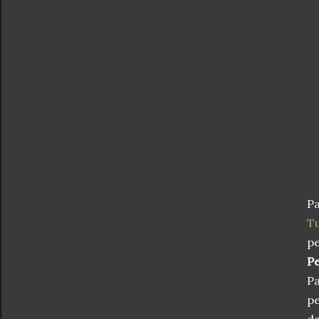
P
T
p
P
P
pe