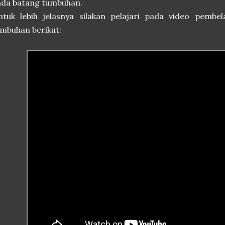
ada batang tumbuhan.
ntuk lebih jelasnya silakan pelajari pada video pembe
mbuhan berikut: