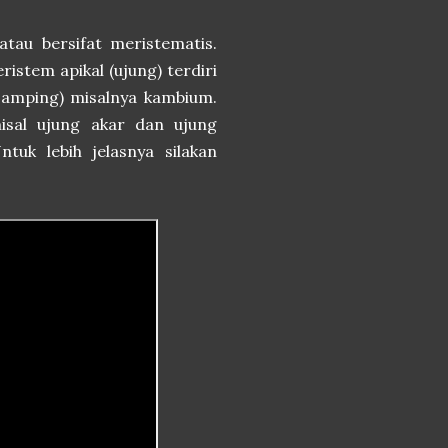
tau bersifat meristematis.
istem apikal (ujung) terdiri
(samping) misalnya kambium.
isal ujung akar dan ujung
uk lebih jelasnya silakan