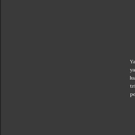
Y
ya
lu
t
pe