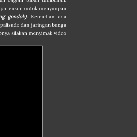
ruh bagian tubuh tumbuhan.
u parenkim untuk menyimpan
eng gondok).
Kemudian ada
 palisade dan jaringan bunga
apnya silakan menyimak video