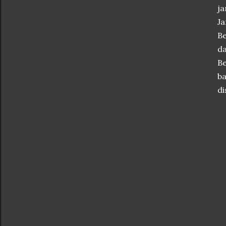
ja
Ja
Be
da
B
b
di