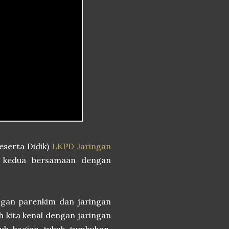
serta Didik)
LKPD Jaringan
n kedua bersamaan dengan
ngan parenkim dan jaringan
 kita kenal dengan jaringan