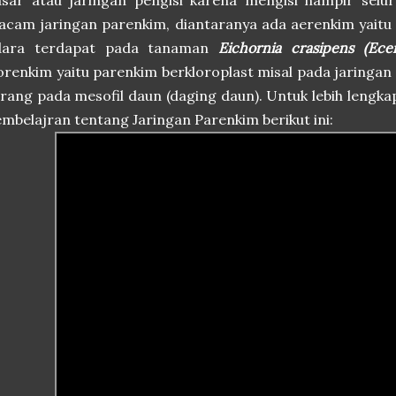
asar atau jaringan pengisi karena mengisi hampir selu
acam jaringan parenkim, diantaranya ada aerenkim yait
dara terdapat pada tanaman
Eichornia crasipens (Ec
orenkim yaitu parenkim berkloroplast misal pada jaringan
rang pada mesofil daun (daging daun). Untuk lebih lengk
mbelajran tentang Jaringan Parenkim berikut ini: