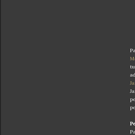
Pa
M
t
a
J
J
pe
pe
P
P