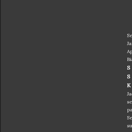
Se
Ja
Ap
Bi
S
S
K
Ja
se
pa
Se
su