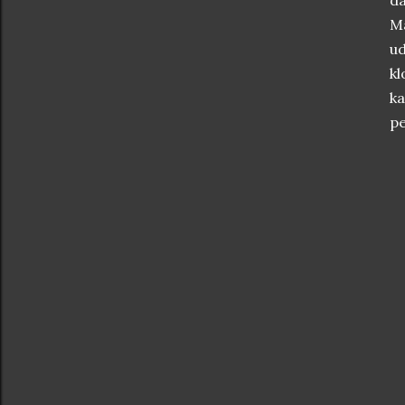
d
M
u
kl
ka
pe