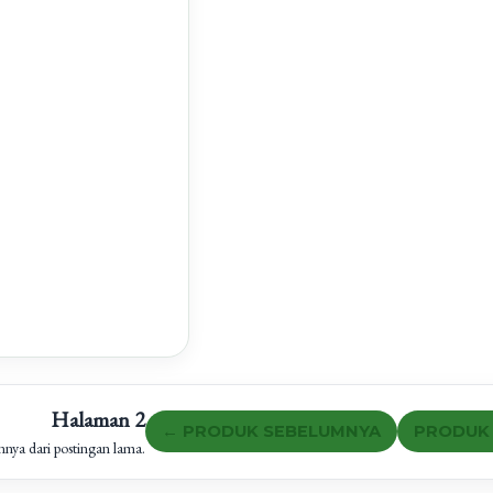
Halaman 2
← PRODUK SEBELUMNYA
PRODUK 
innya dari postingan lama.