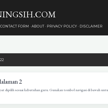
Langsung ke konten utama
INGSIH.COM
CONTACT FORM
ABOUT
PRIVACY POLICY
DISCLAIMER
022
Halaman 2
pat dipilih sesuai kebutuhan guru. Gunakan tombol navigasi di bawah unt