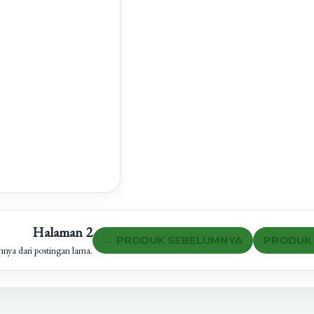
Halaman 2
← PRODUK SEBELUMNYA
PRODUK 
innya dari postingan lama.