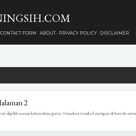
Langsung ke konten utama
INGSIH.COM
CONTACT FORM
ABOUT
PRIVACY POLICY
DISCLAIMER
Halaman 2
pat dipilih sesuai kebutuhan guru. Gunakan tombol navigasi di bawah unt