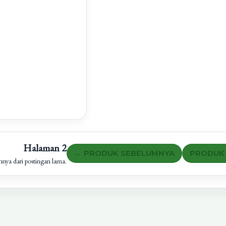
Halaman 2
← PRODUK SEBELUMNYA
PRODUK 
innya dari postingan lama.