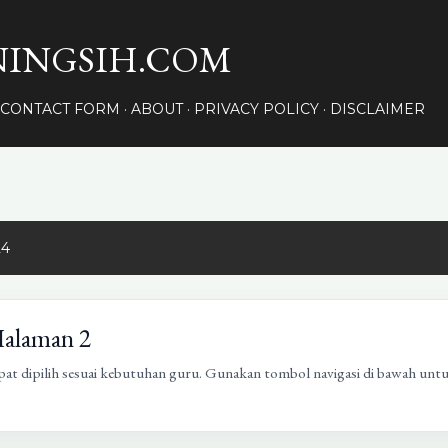
Langsung ke konten utama
INGSIH.COM
CONTACT FORM
ABOUT
PRIVACY POLICY
DISCLAIMER
24
Halaman 2
pat dipilih sesuai kebutuhan guru. Gunakan tombol navigasi di bawah unt