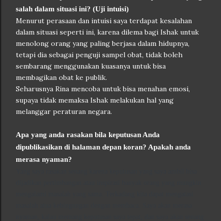
salah dalam situasi ini? (Uji intuisi)
Menurut perasaan dan intuisi saya terdapat kesalahan
dalam situasi seperti ini, karena dilema bagi Ishak untuk
menolong orang yang paling berjasa dalam hidupnya,
tetapi dia sebagai penguji sampel obat, tidak boleh
sembarang menggunakan kuasanya untuk bisa
membagikan obat ke publik.
Seharusnya Rina mencoba untuk bisa menahan emosi,
supaya tidak memaksa Ishak melakukan hal yang
melanggar peraturan negara.
Apa yang anda rasakan bila keputusan Anda
dipublikasikan di halaman depan koran? Apakah anda
merasa nyaman?
Yang saya rasakan senang karena keputusan yang saya ambil bisa
dijadikan pertimbangan atau inspirasi banyak orang yang mungkin
mengalami masalah yang sama. Terkadang kita dapat mengatasi
masalah atua kebingungan dengan membaca. Saya akan merasa
nyaman, kalau memang keputusan saya tepat, dan saya akan senang