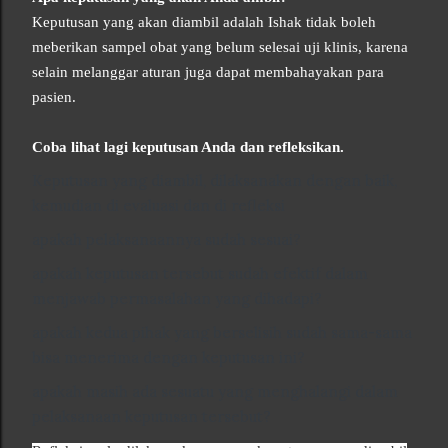
Keputusan yang akan diambil adalah Ishak tidak boleh
meberikan sampel obat yang belum selesai uji klinis, karena
selain melanggar aturan juga dapat membahayakan para
pasien.
Coba lihat lagi keputusan Anda dan refleksikan.
Keputusan yang diambil, dilaksanakan dengan baik,
kemudian di evaluasi dan di refleksi
apakah pelaksanaannya sudah sesuai?
apakah keputusan tersebut sudah efektif dalam
menjawab permasalahan yang dihadapi?
apakah kedua pihak yang berselisih sudah sama-sama
bisa menerima dengan keputusan ini?
apakah masih ada sesuatu yang menghalangi dalam
pelaksanaan keputusan tersebut?