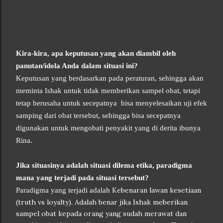
bila banyak yang meberikan komemtar, karena dengan komentar
kita bisa berinteraksi dengan para pembaca tulisan kita, dan
merupakan refleksi kita untuk menjadi lebih baik.
Kira-kira, apa keputusan yang akan diambil oleh
panutan/idola Anda dalam situasi ini?
Keputusan yang berdasarkan pada peraturan, sehingga akan
meminta Ishak untuk tidak memberikan sampel obat, tetapi
tetap berusaha untuk secepatnya bisa menyelesaikan uji efek
samping dari obat tersebut, sehingga bisa secepatnya
digunakan untuk mengobati penyakit yang di derita ibunya
Rina.
Jika situasinya adalah sit
uasi dilema etika, paradigma
mana yang terjadi pada situasi tersebut?
Kebenaran lawan kesetiaan
Paradigma yang terjadi adalah
(truth vs loyalty). Adalah benar jika Ishak meberikan
sampel obat kepada orang yang sudah merawat dan