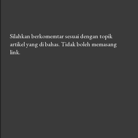
Silahkan berkomemtar sesuai dengan topik
artikel yang di bahas. Tidak boleh memasang
P
link.
o
s
t
i
n
g
K
o
m
e
n