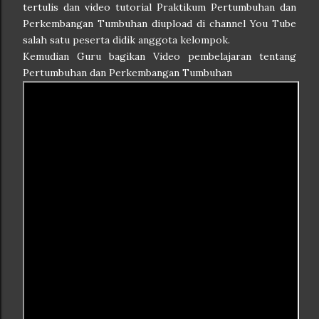
tertulis dan video tutorial Praktikum Pertumbuhan dan
Perkembangan Tumbuhan diupload di channel You Tube
salah satu peserta didik anggota kelompok.
Kemudian Guru bagikan Video pembelajaran tentang
Pertumbuhan dan Perkembangan Tumbuhan