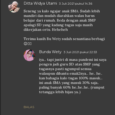
Ditta Widya Utami
3 Juli 2021 pukul 14.36
Seneng ya kalo ngajar anak SMA. Sudah lebih
mandiri dan mudah diarahkan walau harus
belajar dari rumah. Beda dengan anak SMP
apalagi SD yang kadang tugas saja masih
dikerjakan ortu. Heheheh
Terima kasih Bu Wety sudah senantiasa berbagi
😊👍🏻
Bunda Wety
3 Juli 2021 pukul 22.53
iya... tapi justri di masa pandemi ini saya
pengen jadi guru SD atau SMP yang
tugasnya pasti ngumpul semua
walaupun dibantu emak2nya... he.. he..
kan bahagia kalo tugas 100% masuk...
ini anak SMA yang masuk 30% saja..
paling banyak 60% he..he..he.. (rumput
tetangga lebih hijau ya..)
BALAS