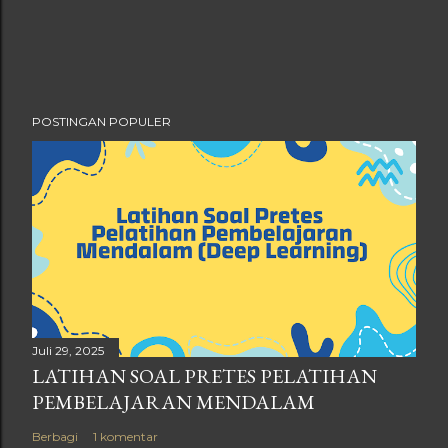
t
a
r
POSTINGAN POPULER
Juli 29, 2025
LATIHAN SOAL PRETES PELATIHAN
PEMBELAJARAN MENDALAM
Berbagi
1 komentar