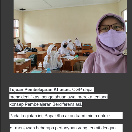
Tujuan Pembelajaran Khusus:
CGP dapat
mengidentifikasi pengetahuan awal mereka tentang
konsep Pembelajaran Berdiferensiasi.
Pada kegiatan ini, Bapak/Ibu akan kami minta untuk:
menjawab beberapa pertanyaan yang terkait dengan