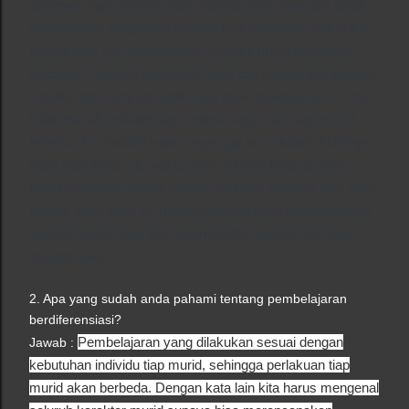
akhirnya saya memberikan motivasi dan mencoba untuk
memberikan pengertian supaya bisa semangat lagi untuk
bersekolah, dan alhamdulillah mereka mulai berkurang
bolosnya. Sebulan kemudian saya cuti melahirkan selama
3 bulan, dan ternyata salah satu anak tersebut turut serta
tidak masuk sekolah juga selama saya cuti. Jadi murid
tersebut ke sekolah kalau saya juga ke sekolah. Akhirnya
pada saat kelas 12, waktu ujian sekolah khusus anak
tersebut diantar ibunya sampai gerbang sekolah, dan saya
terima, saya anter ke ruang ujian dan saya menunggunya
sampai beres ujian, dan alhamdulillah semua bisa lulus
dengan baik.
2. Apa yang sudah anda pahami tentang pembelajaran
berdiferensiasi?
Pembelajaran yang dilakukan sesuai dengan
Jawab :
kebutuhan individu tiap murid, sehingga perlakuan tiap
murid akan berbeda. Dengan kata lain kita harus mengenal