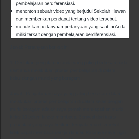
pembelajaran berdiferensiasi.
menonton sebuah video
yang berjudul Sekolah Hewan
dan memberikan pendapat tentang video tersebut.
menuliskan pertanyaan-pertanyaan yang saat ini Anda
miliki terkait dengan pembelajaran berdiferensiasi.
Jawab Pertanyaan berikut ini:
1. Ceritakan pengalaman anda yang paling berkesan pada
saat anda melakukan proses pembelajaran di dalam
kelas dengan murid yang beragam !
Jawab: Pengalaman saya yang paling berkesan dalam
melakukan proses pembelajaran di dalam kelas dengan
murid beragam adalah saya pernah mendapatkan murid
kelas 10 belum lancar membaca. Berawal dari tugas
presentasi yang saya berikan, ternyata murid tersebut
tidak dapat membaca dengan lancar. Rasanya saya ingin