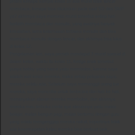
protes kenapa sampai kelas 10 ada murid tidak lancar
membaca, kenapa bisa diluluskan pada saat SD dan SMP
ya? akhirnya saya meminta murid tersebut setiap hari
berlatih membaca dan menulis, yang awalnya banyak
kesalahan, lama kelamaaan terbiasa menulis dan bisa
membaca menulis dengan lancar, dan akhirnya bisa lulus
di kelas 12.
Pengalaman lain, saya pernah mendapat 3 murid spesial di
dalam kelas, waktu itu kelas 11. Ketiga anak tersebut
punya hobby yang sama yaitu membolos, karena saya
adalah wali kelas mereka, maka setiap pelajaran saya,
mereka selalu ada. Sebelum saya memanggil orang tua
mereka, saya mencoba untuk berbicara dari hati ke hati,
menanyakan alasan mereka membolos, dan akhirnya
mereka mau terbuka cerita apa alasannya yaitu malas
belajar, malas bangun pagi, malas bertemu dengan guru
yang selalu menganggap mereka nakal, sepertinya tidak
ada kesemapatan kalau mereka bisa berbuat baik,