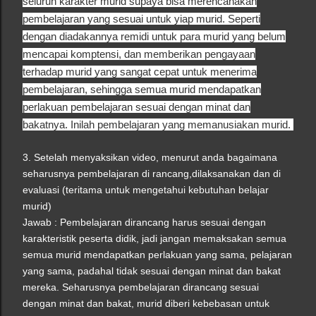
seluruh karakter murid supaya bisa merencanakan
pembelajaran yang sesuai untuk yiap murid. Seperti
dengan diadakannya remidi untuk para murid yang belum
mencapai komptensi, dan memberikan pengayaan
terhadap murid yang sangat cepat untuk menerima
pembelajaran, sehingga semua murid mendapatkan
perlakuan pembelajaran sesuai dengan minat dan
bakatnya. Inilah pembelajaran yang memanusiakan murid.
3. Setelah menyaksikan video, menurut anda bagaimana
seharusnya pembelajaran di rancang,dilaksanakan dan di
evaluasi (teritama untuk mengetahui kebutuhan belajar
murid)
Jawab : Pembelajaran dirancang harus sesuai dengan
karakteristik peserta didik, jadi jangan memaksakan semua
semua murid mendapatkan perlakuan yang sama, pelajaran
yang sama, padahal tidak sesuai dengan minat dan bakat
mereka. Seharusnya pembelajaran dirancang sesuai
dengan minat dan bakat, murid diberi kebebasan untuk