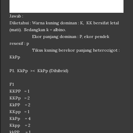
Jawab :
Diketahui : Warna kuning dominan : K, KK bersifat letal
(mati). Sedangkan k = albino.
Ekor panjang dominan : P, ekor pendek
resesif : p
Tikus kuning berekor panjang heterozigot :
KkPp
P1. KkPp >< KkPp (Dihibrid)
F1
KKPP = 1
KKPp = 2
KkPP = 2
KKpp = 1
KkPp = 4
Kkpp = 2
kkPP = 1