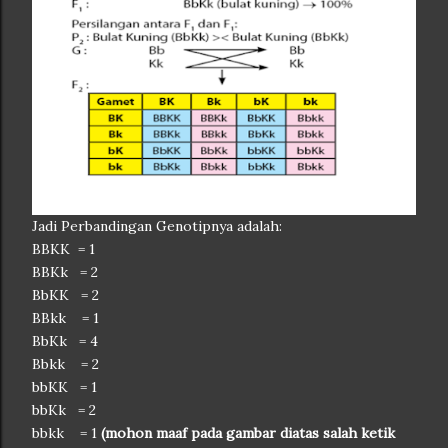
Jadi Perbandingan Genotipnya adalah:
BBKK = 1
BBKk = 2
BbKK = 2
BBkk = 1
BbKk = 4
Bbkk = 2
bbKK = 1
bbKk = 2
bbkk = 1
(mohon maaf pada gambar diatas salah ketik