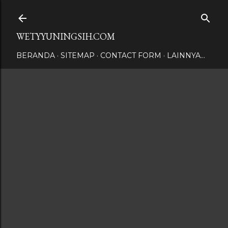
Langsung ke konten utama
WETYYUNINGSIH.COM
BERANDA
SITEMAP
CONTACT FORM
LAINNYA…