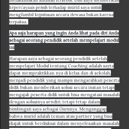
melaksanakan amanah tersebut. Dan saya memberikan
kepercayaan penuh terhadap murid saya untuk
mengfambil keputusan secara dewasa bukan karena
terpaksa.
Apa saja harapan yang ingin Anda lihat pada diri Anda
sebagai seorang pendidik setelah mempelajari modul
ini
Harapan saya sebagai seorang pendidik setelah
mempelajari Modul tentang Coaching adalah sayta
dapat mempraktikkan nya di kelas dan di sekolah,
menjadi pendidik yang mampu mengarahkan peserta
didik bukan memberikan solusi secara instan tetapi
mengajak peserta didik untuk bisa mengatasi masalah
dengan solusinya sendiri, tetapi tetap dalam
bimbingan saya sebagai Gurunya. Menganggap
bahwa murid adalah teman atau partner yang bisa
diajak untuk berdiskusi dalam menyelesaikan masalah