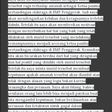
tersebut ragu terhadap amanah sebagai Ketua panitia
pertandingan olahraga di SMP Penggerak. Jadi saya
akan mendengarkan keluhan dan keraguannya terlebih
dahulu. Setelah itu saya akan memberikan motivasi
dengan menyebutkan hal-hal yang baik yang telah
dilakukan oleh murid tersebut yang mendukung
kemampuannya menjadi seorang ketua panitia
pertandingan olahraga di SMP Penggerak. Kemudian
kita akan bicarakan berdua dari hal yang diragukan
dan hal positif yang dimiliki oleh murid tersebut.
Setelah itu saya minta murid tersebut membuat
keputusan apakah amanah tersebut akan diambil atau
tidak dengan alasan yang logis bukan karena
prasangka dan perasaan. Saya akan bilang, bahwa
penilaian orang lain lebih bisa menjadi patokan buat
kita mengambil keputusan, bukan berdasarkan atas
perasaan dan ketakutan untuk gagal dalam