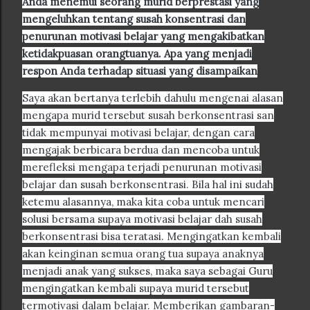
Anda menemui seorang murid berprestasi yang
mengeluhkan tentang susah konsentrasi dan
penurunan motivasi belajar yang mengakibatkan
ketidakpuasan orangtuanya. Apa yang menjadi
respon Anda terhadap situasi yang disampaikan
Saya akan bertanya terlebih dahulu mengenai alasan
mengapa murid tersebut susah berkonsentrasi san
tidak mempunyai motivasi belajar, dengan cara
mengajak berbicara berdua dan mencoba untuk
merefleksi mengapa terjadi penurunan motivasi
belajar dan susah berkonsentrasi. Bila hal ini sudah
ketemu alasannya, maka kita coba untuk mencari
solusi bersama supaya motivasi belajar dah susah
berkonsentrasi bisa teratasi. Mengingatkan kembali
akan keinginan semua orang tua supaya anaknya
menjadi anak yang sukses, maka saya sebagai Guru
mengingatkan kembali supaya murid tersebut
termotivasi dalam belajar. Memberikan gambaran-