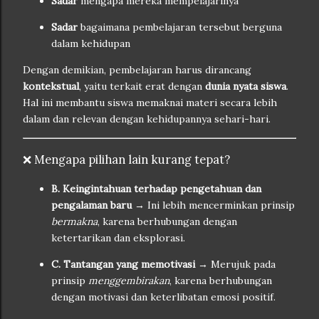
Sadar
mengapa mereka mempelajarinya
Sadar
bagaimana pembelajaran tersebut berguna
dalam kehidupan
Dengan demikian, pembelajaran harus dirancang
kontekstual
, yaitu terkait erat dengan
dunia nyata siswa
.
Hal ini membantu siswa memaknai materi secara lebih
dalam dan relevan dengan kehidupannya sehari-hari.
❌ Mengapa pilihan lain kurang tepat?
B. Keingintahuan terhadap pengetahuan dan
pengalaman baru
→ Ini lebih mencerminkan prinsip
bermakna
, karena berhubungan dengan
ketertarikan dan eksplorasi.
C. Tantangan yang memotivasi
→ Merujuk pada
prinsip
menggembirakan
, karena berhubungan
dengan motivasi dan keterlibatan emosi positif.