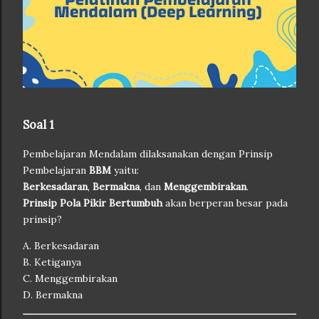
Soal 1
Pembelajaran Mendalam dilaksanakan dengan Prinsip
Pembelajaran
BBM
yaitu:
Berkesadaran
,
Bermakna
, dan
Menggembirakan
.
Prinsip Pola Pikir Bertumbuh
akan berperan besar pada
prinsip?
A. Berkesadaran
B. Ketiganya
C. Menggembirakan
D. Bermakna