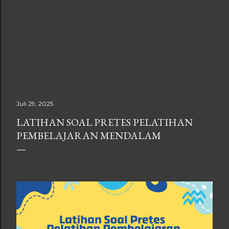
Juli 29, 2025
LATIHAN SOAL PRETES PELATIHAN
PEMBELAJARAN MENDALAM