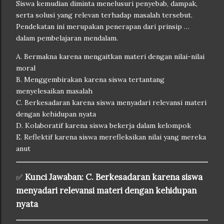
Siswa kemudian diminta menelusuri penyebab, dampak,
serta solusi yang relevan terhadap masalah tersebut.
Pendekatan ini merupakan penerapan dari prinsip …
dalam pembelajaran mendalam.
A. Bermakna karena mengaitkan materi dengan nilai-nilai
moral
B. Menggembirakan karena siswa tertantang
menyelesaikan masalah
C. Berkesadaran karena siswa menyadari relevansi materi
dengan kehidupan nyata
D. Kolaboratif karena siswa bekerja dalam kelompok
E. Reflektif karena siswa merefleksikan nilai yang mereka
anut
✅
Kunci Jawaban: C. Berkesadaran karena siswa
menyadari relevansi materi dengan kehidupan
nyata