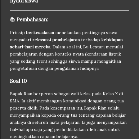
nyata siswa
📚
Pembahasan:
Prinsip
berkesadaran
menekankan pentingnya siswa
menyadari
relevansi pembelajaran
terhadap
kehidupan
sehari-hari mereka
. Dalam soal ini, Bu Lestari memulai
pembelajaran dengan konteks nyata (kendaraan listrik
yang sedang tren) sehingga siswa mampu mengaitkan
pengetahuan dengan pengalaman hidupnya.
Soal 10
Bapak Rian berperan sebagai wali kelas pada Kelas X di
SMA. Ia aktif membangun komunikasi dengan orang tua
peserta didik. Pada kesempatan itu, Bapak Rian selalu
menyampaikan kepada orang tua tentang capaian belajar
anaknya di seluruh mata pelajaran. Ia juga menyampaikan
hal-hal apa saja yang perlu dilakukan oleh anak untuk
meningkatkan capaian belajarnya.