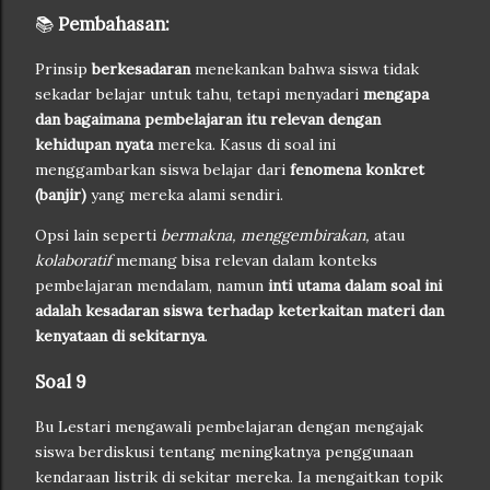
📚
Pembahasan:
Prinsip
berkesadaran
menekankan bahwa siswa tidak
sekadar belajar untuk tahu, tetapi menyadari
mengapa
dan bagaimana pembelajaran itu relevan dengan
kehidupan nyata
mereka. Kasus di soal ini
menggambarkan siswa belajar dari
fenomena konkret
(banjir)
yang mereka alami sendiri.
Opsi lain seperti
bermakna, menggembirakan,
atau
kolaboratif
memang bisa relevan dalam konteks
pembelajaran mendalam, namun
inti utama dalam soal ini
adalah kesadaran siswa terhadap keterkaitan materi dan
kenyataan di sekitarnya
.
Soal 9
Bu Lestari mengawali pembelajaran dengan mengajak
siswa berdiskusi tentang meningkatnya penggunaan
kendaraan listrik di sekitar mereka. Ia mengaitkan topik