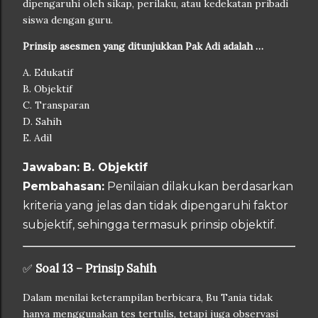
dipengaruhi oleh sikap, perilaku, atau kedekatan pribadi
siswa dengan guru.
Prinsip asesmen yang ditunjukkan Pak Adi adalah …
A. Edukatif
B. Objektif
C. Transparan
D. Sahih
E. Adil
Jawaban: B. Objektif
Pembahasan:
Penilaian dilakukan berdasarkan
kriteria yang jelas dan tidak dipengaruhi faktor
subjektif, sehingga termasuk prinsip objektif.
✅
Soal 13 – Prinsip Sahih
Dalam menilai keterampilan berbicara, Bu Tania tidak
hanya menggunakan tes tertulis, tetapi juga observasi