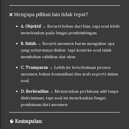
❌ Mengapa pilihan lain tidak tepat?
A. Objektif
→ Berarti bebas dari bias, tapi soal lebih
menekankan pada fungsi pembimbingan.
B. Sahih
→ Berarti asesmen harus mengukur apa
yang seharusnya diukur, tapi konteks soal tidak
membahas validitas alat ukur.
C. Transparan
→ Lebih ke keterbukaan proses
asesmen, bukan komunikasi dua arah seperti dalam
soal.
D. Berkeadilan
→ Menyiratkan perlakuan adil tanpa
diskriminasi, tapi soal ini menekankan fungsi
pembinaan dari asesmen.
🧠
Kesimpulan: