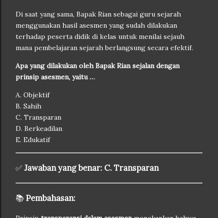
Di saat yang sama, Bapak Rian sebagai guru sejarah
menggunakan hasil asesmen yang sudah dilakukan
terhadap peserta didik di kelas untuk menilai sejauh
mana pembelajaran sejarah berlangsung secara efektif.
Apa yang dilakukan oleh Bapak Rian sejalan dengan
prinsip asesmen, yaitu …
A. Objektif
B. Sahih
C. Transparan
D. Berkeadilan
E. Edukatif
✅
Jawaban yang benar: C. Transparan
📚
Pembahasan:
Prinsip
transparansi dalam asesmen
menekankan bahwa