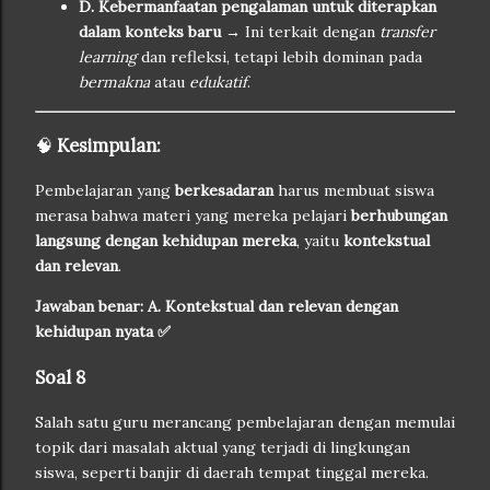
D. Kebermanfaatan pengalaman untuk diterapkan
dalam konteks baru
→ Ini terkait dengan
transfer
learning
dan refleksi, tetapi lebih dominan pada
bermakna
atau
edukatif
.
🧠
Kesimpulan:
Pembelajaran yang
berkesadaran
harus membuat siswa
merasa bahwa materi yang mereka pelajari
berhubungan
langsung dengan kehidupan mereka
, yaitu
kontekstual
dan relevan
.
Jawaban benar: A. Kontekstual dan relevan dengan
kehidupan nyata ✅
Soal 8
Salah satu guru merancang pembelajaran dengan memulai
topik dari masalah aktual yang terjadi di lingkungan
siswa, seperti banjir di daerah tempat tinggal mereka.