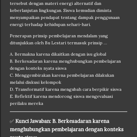
tersebut dengan materi energi alternatif dan
keberlanjutan lingkungan. Siswa kemudian diminta
menyampaikan pendapat tentang dampak penggunaan
energi terhadap kehidupan sehari-hari.
Penerapan prinsip pembelajaran mendalam yang
ditunjukkan oleh Bu Lestari termasuk prinsip …
A. Bermakna karena dikaitkan dengan isu global
B. Berkesadaran karena menghubungkan pembelajaran
dengan konteks nyata siswa
C. Menggembirakan karena pembelajaran dilakukan
melalui diskusi kelompok
D. Transformatif karena mengubah cara berpikir siswa
E. Reflektif karena mendorong siswa mengevaluasi
perilaku mereka
✅
Kunci Jawaban: B. Berkesadaran karena
menghubungkan pembelajaran dengan konteks