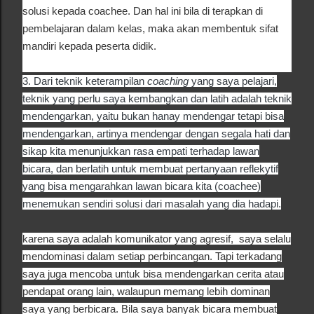
solusi kepada coachee. Dan hal ini bila di terapkan di
pembelajaran dalam kelas, maka akan membentuk sifat
mandiri kepada peserta didik.
3.
Dari teknik keterampilan
coaching
yang saya pelajari,
teknik yang perlu saya kembangkan dan latih adalah teknik
mendengarkan, yaitu bukan hanay mendengar tetapi bisa
mendengarkan, artinya mendengar dengan segala hati dan
sikap kita menunjukkan rasa empati terhadap lawan
bicara, dan berlatih untuk membuat pertanyaan reflekytif
yang bisa mengarahkan lawan bicara kita (coachee)
menemukan sendiri solusi dari masalah yang dia hadapi.
karena saya adalah komunikator yang agresif, saya selalu
mendominasi dalam setiap perbincangan. Tapi terkadang
saya juga mencoba untuk bisa mendengarkan cerita atau
pendapat orang lain, walaupun memang lebih dominan
saya yang berbicara. Bila saya banyak bicara membuat