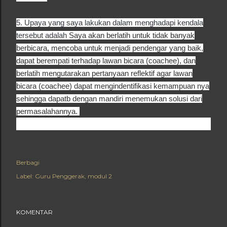
5. Upaya yang saya lakukan dalam menghadapi kendala
tersebut adalah
Saya akan berlatih untuk tidak banyak
berbicara, mencoba untuk menjadi pendengar yang baik,
dapat berempati terhadap lawan bicara (coachee), dan
berlatih mengutarakan pertanyaan reflektif agar lawan
bicara (coachee) dapat mengindentifikasi kemampuan nya
sehingga dapatb dengan mandiri menemukan solusi dari
permasalahannya.
Berbagi
Label:
Guru Penggerak
modul 2
KOMENTAR