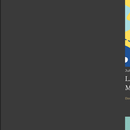
Jul
L
Be