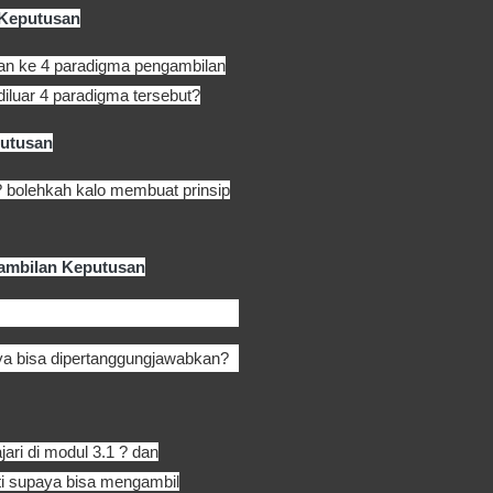
 Keputusan
kan ke 4 paradigma pengambilan
luar 4 paradigma tersebut?
putusan
? bolehkah kalo membuat prinsip
ambilan Keputusan
ya bisa dipertanggungjawabkan?
ari di modul 3.1 ? dan
ti supaya bisa mengambil