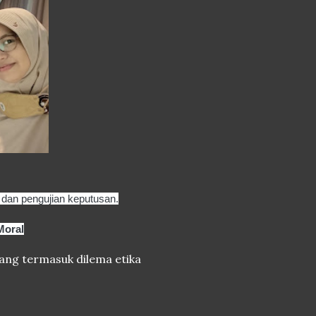
dan pengujian keputusan.
Moral
ng termasuk dilema etika