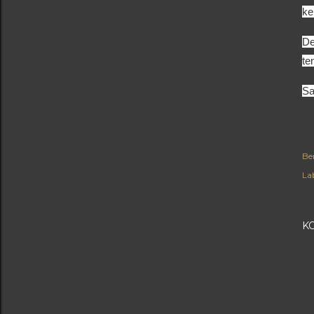
ke
De
te
Sa
Be
Lab
K