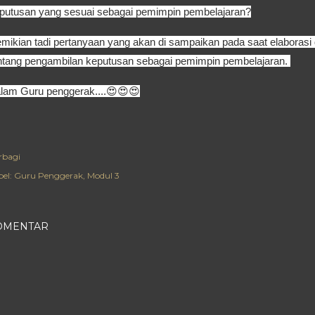
putusan yang sesuai sebagai pemimpin pembelajaran?
mikian tadi pertanyaan yang akan di sampaikan pada saat elaborasi
ntang pengambilan keputusan sebagai pemimpin pembelajaran.
lam Guru penggerak....😍😍😍
rbagi
el:
Guru Penggerak
Modul 3
OMENTAR