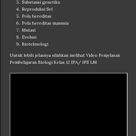
Substansi genetika
Reproduksi Sel
Pola hereditas
Pola hereditas manusia
Mutasi
Evolusi
Bioteknologi
Untuk lebih jelasnya silahkan melihat Video Penjelasan
Pembelajaran Biologi Kelas 12 IPA/ IPS LM