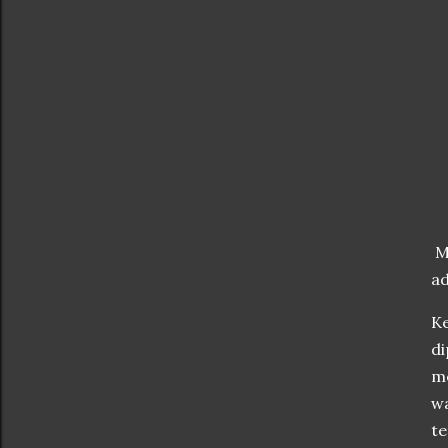
Ma
ad
Ke
di
me
wa
te