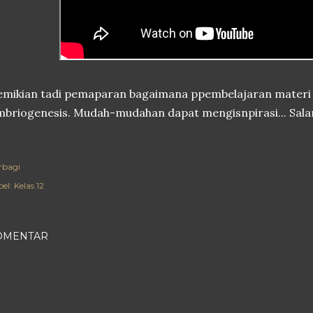
emikian tadi pemaparan bagaimana ppembelajaran materi
briogenesis. Mudah-mudahan dapat mengisnpirasi... Salam 
rbagi
el:
Kelas 12
OMENTAR