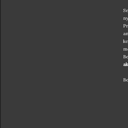
Se
ny
Pr
an
ke
me
Be
ak
Be