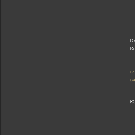
D
Em
Be
Lab
K