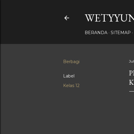
WETYYUN
BERANDA
SITEMAP
Berbagi
Jul
P
Label
K
Kelas 12