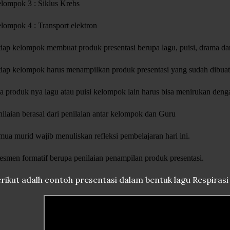
lompok 3 : Siklus Krebs
lompok 4 : Transport elektron
tiap kelompok membuat produk presentasi berupa lagu, puisi, drama da
tiap kelompok harus menampilkan produk presentasi yang sudah dibuat
la produk nya lagu atau puisi kelompok lain harus bisa menirukan deng
nilaian berasal dari penilaian antar kelompok dan Guru
mua murid wajib menuliskan refleksi pembelajaran hari ini.
esmen formatif berupa penilaian penampilan produk presentasi.
rikut adalh contoh presentasi dalam bentuk lagu Respiras