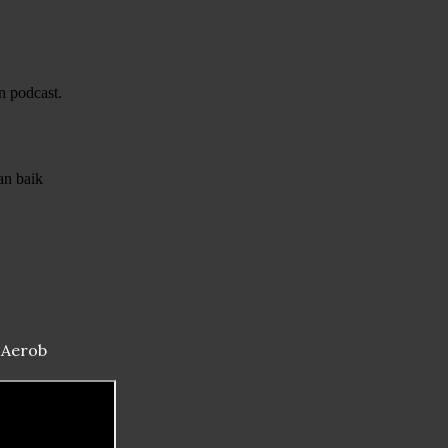
n podcast.
an baik
i Aerob