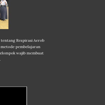
tentang Respirasi Aerob
an metode pembelajaran
p kelompok wajib membuat
.