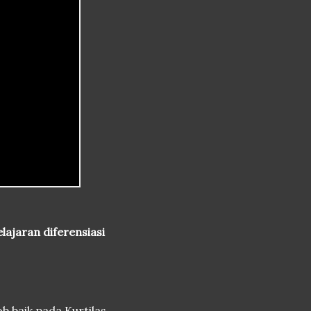
ajaran diferensiasi
b baik pada Kurtilas