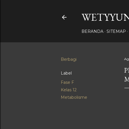
WETYYUN
BERANDA
SITEMAP
Berbagi
Ag
P
Label
M
Fase F
Kelas 12
Metabolisme