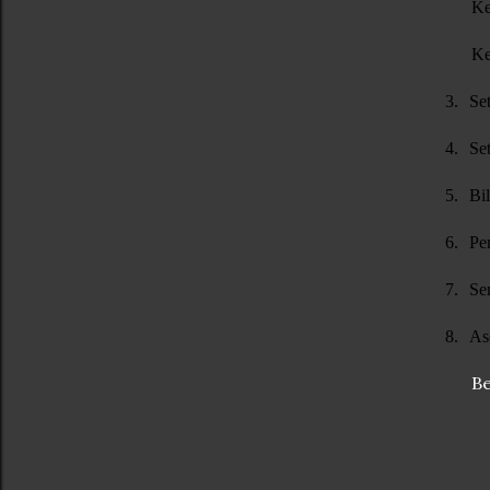
Ke
Ke
3.
Se
4.
Se
5.
Bi
6.
Pe
7.
Se
8.
As
Be