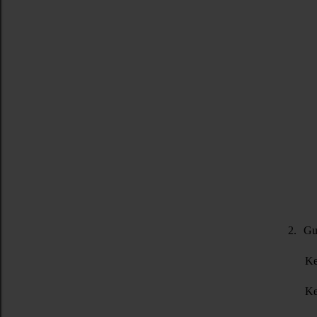
2.
Gu
Ke
Ke