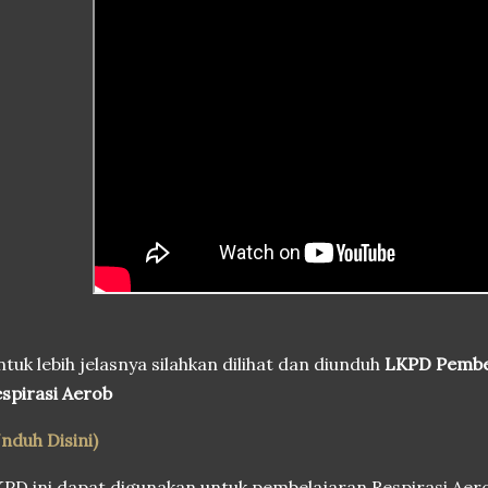
tuk lebih jelasnya silahkan dilihat dan diunduh
LKPD Pembel
spirasi Aerob
nduh Disini)
PD ini dapat digunakan untuk pembelajaran Respirasi Aero