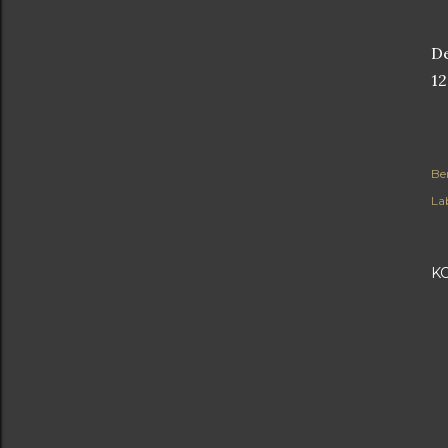
De
12
Be
Lab
K