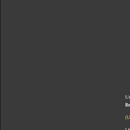
Un
Re
(U
LK