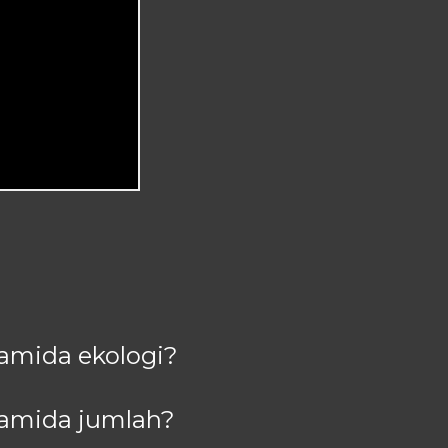
amida ekologi?
amida jumlah?