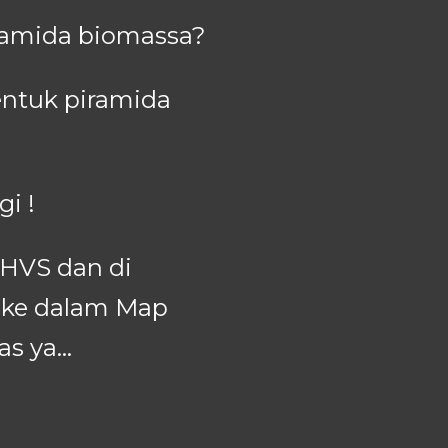
ramida biomassa?
entuk piramida
i !
 HVS dan di
n ke dalam Map
s ya...