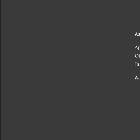
As
Ap
Oi
Ja
A.