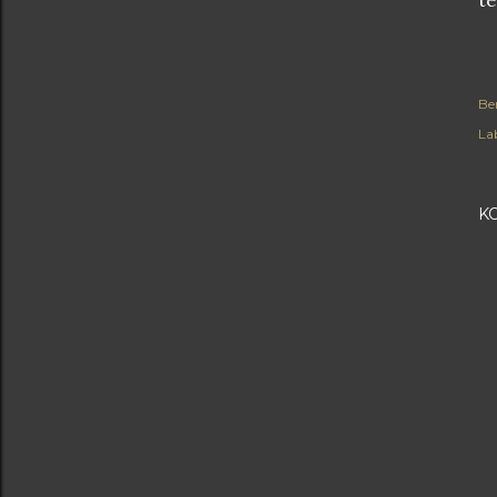
te
Be
Lab
K