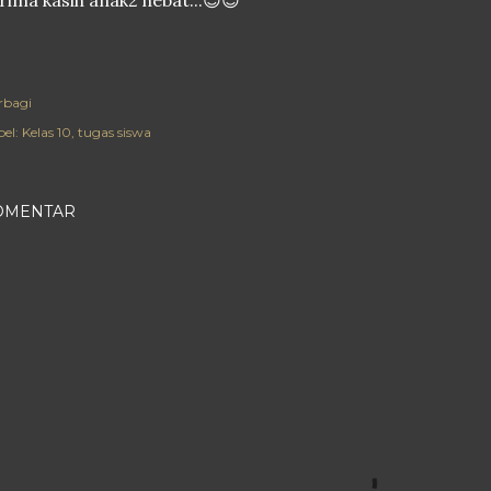
rima kasih anak2 hebat...😍😍
rbagi
el:
Kelas 10
tugas siswa
OMENTAR