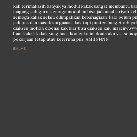
kak terimakasih banyak ya modul kakak sangat membantu bang
magang jadi guru, semoga modul ini bisa jadi amal jariyah ke
semoga kakak selalu dilimpahkan kebahagiaan, kalo belum p
jadi pns dan masuk surgaaaaa. kak tapi punten banget nih ya 
diakses mohon dibenai kak biar bisa diakses kak, maaciiwww
buat kakak kakak yang baca komenku ini doain aku yaa semo
pekerjaan tetap atau keterima pns. AMIINNNN
BALAS