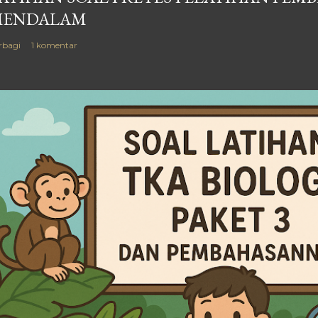
MENDALAM
rbagi
1 komentar