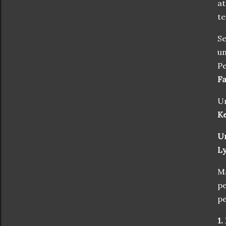
at
te
Se
un
Pe
F
Un
Ke
Un
L
Ma
pe
pe
1.