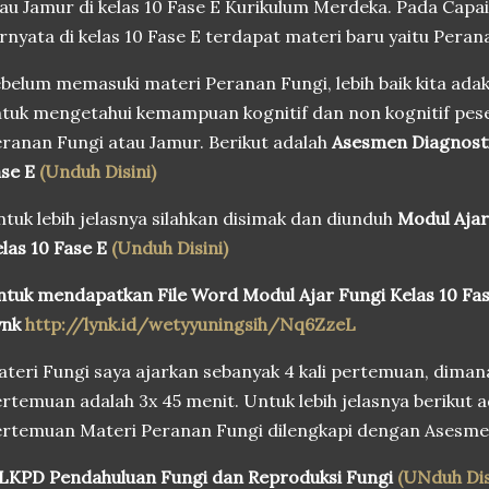
au Jamur di kelas 10 Fase E Kurikulum Merdeka. Pada Cap
rnyata di kelas 10 Fase E terdapat materi baru yaitu Pera
belum memasuki materi Peranan Fungi, lebih baik kita ad
tuk mengetahui kemampuan kognitif dan non kognitif pese
ranan Fungi atau Jamur. Berikut adalah
Asesmen Diagnosti
ase E
(Unduh Disini)
tuk lebih jelasnya silahkan disimak dan diunduh
Modul Ajar
las 10 Fase E
(Unduh Disini)
tuk mendapatkan File Word Modul Ajar Fungi Kelas 10 Fas
ynk
http://lynk.id/wetyyuningsih/Nq6ZzeL
teri Fungi saya ajarkan sebanyak 4 kali pertemuan, dima
rtemuan adalah 3x 45 menit. Untuk lebih jelasnya berikut a
rtemuan Materi Peranan Fungi dilengkapi dengan Asesme
 LKPD Pendahuluan Fungi dan Reproduksi Fungi
(UNduh Dis