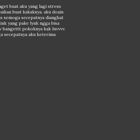
et buat aku yang lagi stress
baikan buat kakaknya. aku doain
ns semoga secepatnya diangkat
link yang pake lynk ngga bisa
w bangettt pokoknya kak luvvvv.
ga secepatnya aku keterima