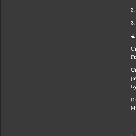
2
3
4
Un
F
Un
j
L
De
Mu