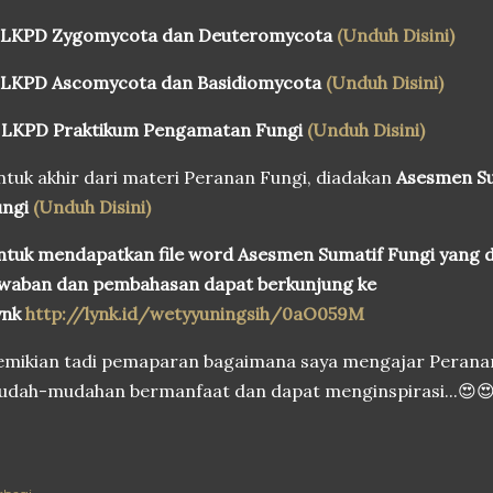
. LKPD Zygomycota dan Deuteromycota
(Unduh Disini)
. LKPD Ascomycota dan Basidiomycota
(Unduh Disini)
. LKPD Praktikum Pengamatan Fungi
(Unduh Disini)
tuk akhir dari materi Peranan Fungi, diadakan
Asesmen Su
ungi
(Unduh Disini)
tuk mendapatkan file word Asesmen Sumatif Fungi yang d
awaban dan pembahasan dapat berkunjung ke
ynk
http://lynk.id/wetyyuningsih/0aO059M
mikian tadi pemaparan bagaimana saya mengajar Peranan F
dah-mudahan bermanfaat dan dapat menginspirasi...😍