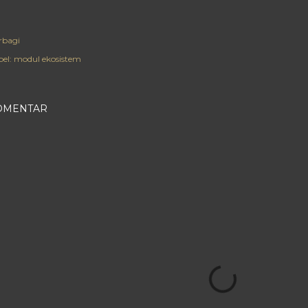
rbagi
el:
modul ekosistem
OMENTAR