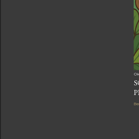
Ok
S
P
Be