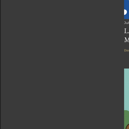
Jul
L
Be