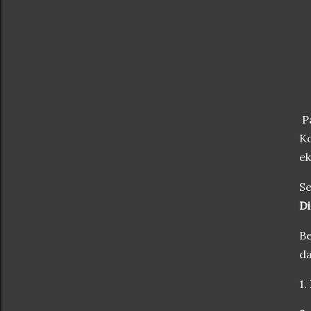
Pa
Ko
ek
Se
Di
Be
da
1.