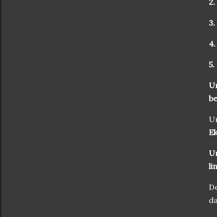
2.
3.
4.
5.
Un
be
Un
Ek
Un
li
D
da