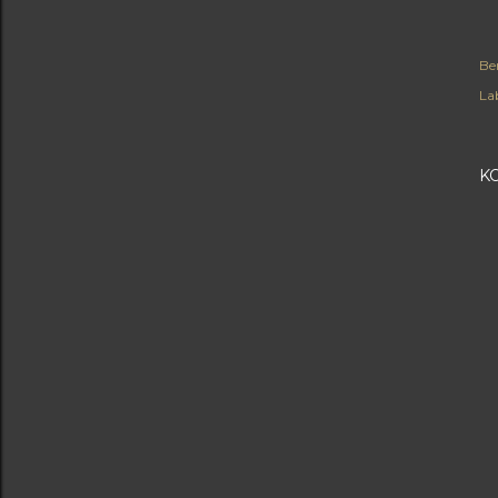
Be
Lab
K