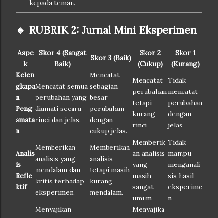
kepada teman.
🔹 RUBRIK 2: Jurnal Mini Eksperimen
Aspe
Skor 4 (Sangat
Skor 2
Skor 1
Skor 3 (Baik)
k
Baik)
(Cukup)
(Kurang)
Kelen
Mencatat
Mencatat
Tidak
gkapa
Mencatat semua
sebagian
perubahan
mencatat
n
perubahan yang
besar
tetapi
perubahan
Peng
diamati secara
perubahan
kurang
dengan
amata
rinci dan jelas.
dengan
rinci.
jelas.
n
cukup jelas.
Memberik
Tidak
Memberikan
Memberikan
Analis
an analisis
mampu
analisis yang
analisis
is
yang
menganali
mendalam dan
tetapi masih
Refle
masih
sis hasil
kritis terhadap
kurang
ktif
sangat
eksperime
eksperimen.
mendalam.
umum.
n.
Menyajikan
Menyajika