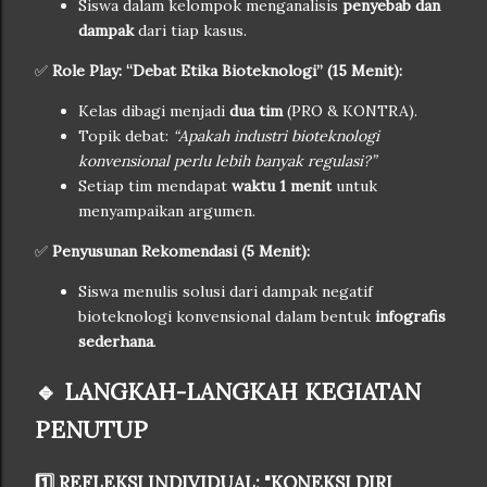
Siswa dalam kelompok menganalisis
penyebab dan
dampak
dari tiap kasus.
✅
Role Play: “Debat Etika Bioteknologi” (15 Menit):
Kelas dibagi menjadi
dua tim
(PRO & KONTRA).
Topik debat:
“Apakah industri bioteknologi
konvensional perlu lebih banyak regulasi?”
Setiap tim mendapat
waktu 1 menit
untuk
menyampaikan argumen.
✅
Penyusunan Rekomendasi (5 Menit):
Siswa menulis solusi dari dampak negatif
bioteknologi konvensional dalam bentuk
infografis
sederhana
.
🔹 LANGKAH-LANGKAH KEGIATAN
PENUTUP
1️⃣ REFLEKSI INDIVIDUAL: "KONEKSI DIRI