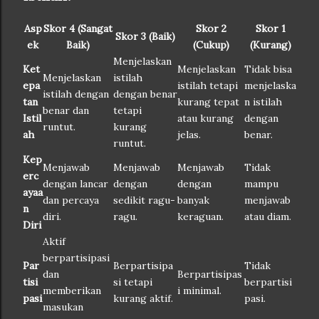
Asp
Skor 4 (Sangat
Skor 2
Skor 1
Skor 3 (Baik)
ek
Baik)
(Cukup)
(Kurang)
Menjelaskan
Ket
Menjelaskan
Tidak bisa
Menjelaskan
istilah
epa
istilah tetapi
menjelaska
istilah dengan
dengan benar
tan
kurang tepat
n istilah
benar dan
tetapi
Istil
atau kurang
dengan
runtut.
kurang
ah
jelas.
benar.
runtut.
Kep
Menjawab
Menjawab
Menjawab
Tidak
erc
dengan lancar
dengan
dengan
mampu
ayaa
dan percaya
sedikit ragu-
banyak
menjawab
n
diri.
ragu.
keraguan.
atau diam.
Diri
Aktif
berpartisipasi
Par
Berpartisipa
Tidak
dan
Berpartisipas
tisi
si tetapi
berpartisi
memberikan
i minimal.
pasi
kurang aktif.
pasi.
masukan