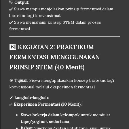
💡
Output:
✔️ Siswa mampu menjelaskan prinsip fermentasi dalam
bioteknologi konvensional.
✔️ Siswa memahami konsep STEM dalam proses
fermentasi.
2️⃣ KEGIATAN 2: PRAKTIKUM
FERMENTASI MENGGUNAKAN
PRINSIP STEM (40 Menit)
🎯
Tujuan:
Siswa mengaplikasikan konsep bioteknologi
konvensional melalui eksperimen fermentasi.
📌 Langkah-langkah:
✅
Eksperimen Fermentasi (30 Menit):
Siswa bekerja dalam kelompok
untuk membuat
tape/yoghurt sederhana
.
Bahan:
Singkong/ketan untuk tape, susu untuk