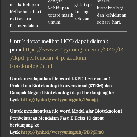
dengan
antara
n
kehidupan
gi tetapi
kehidupan
bioteknologi
Refl
sehari-hari
kurang
tetapi masih
dan kehidupan
ekti
secara
relevan.
umum.
sehari-hari.
f
mendalam.
Untuk dapat melihat LKPD dapat disimak
pada
https://www.wetyyuningsih.com/2025/02
/lkpd-pertemuan-4-praktikum-
bioteknologi.html
Untuk mendapatkan file word LKPD Pertemuan 4
Praktikum Bioteknologi Konvensional (STEM) dan
Dampak Negatif Bioteknologi dapat berkunjung ke
Lynk
http://lynk.id/wetyyuningsih/Pxoajjj
Untuk mendapatkan file word Modul Ajar Bioteknologi
Pembelajaran Mendalam Fase E Kelas 10 dapat
berkunjung ke
Lynk
http://lynk.id/wetyyuningsih/PDPjKmO