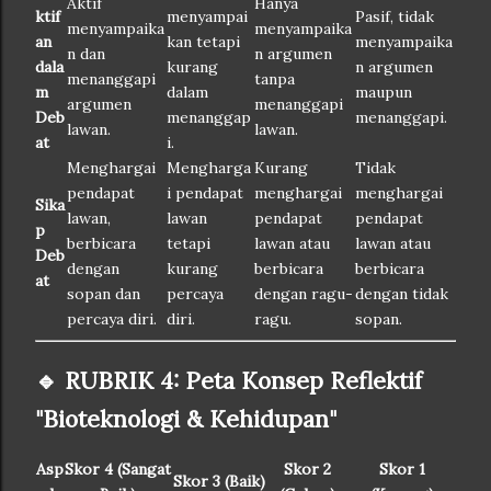
Aktif
Hanya
ktif
menyampai
Pasif, tidak
menyampaika
menyampaika
an
kan tetapi
menyampaika
n dan
n argumen
dala
kurang
n argumen
menanggapi
tanpa
m
dalam
maupun
argumen
menanggapi
Deb
menanggap
menanggapi.
lawan.
lawan.
at
i.
Menghargai
Mengharga
Kurang
Tidak
pendapat
i pendapat
menghargai
menghargai
Sika
lawan,
lawan
pendapat
pendapat
p
berbicara
tetapi
lawan atau
lawan atau
Deb
dengan
kurang
berbicara
berbicara
at
sopan dan
percaya
dengan ragu-
dengan tidak
percaya diri.
diri.
ragu.
sopan.
🔹 RUBRIK 4: Peta Konsep Reflektif
"Bioteknologi & Kehidupan"
Asp
Skor 4 (Sangat
Skor 2
Skor 1
Skor 3 (Baik)