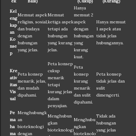
ek
Baik)
(Cukup)
(Kurang)
Hanya
Kel
Memuat aspek
Memuat
memuat 2
eng
religius, sosial,
ketiga aspek
aspek
Hanya memuat
kap
dan budaya
tetapi ada
dengan
1 aspek atau
an
dengan
hubungan
hubungan
tidak jelas
Ko
hubungan
yang kurang
yang
hubungannya.
nse
yang jelas.
jelas.
kurang
p
kuat.
Peta konsep
Peta
Kre
cukup
Peta konsep
konsep
Peta konsep
ativ
menarik
menarik, jelas,
kurang
tidak jelas dan
itas
tetapi
dan mudah
menarik
sulit
Vis
kurang jelas
dipahami.
dan sulit
dimengerti.
ual
dalam
dipahami.
penyajian.
Pe
Menghubungk
Menghubun
Tidak ada
ma
an
Menghubu
gkan
hubungan
ha
bioteknologi
ngkan
bioteknologi
yang jelas
ma
dengan
bioteknolo