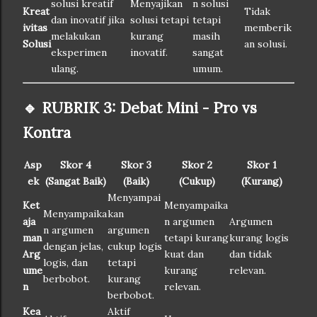
solusi kreatif
Menyajikan
n solusi
Kreat
Tidak
dan inovatif jika
solusi tetapi
tetapi
ivitas
memberik
melakukan
kurang
masih
Solusi
an solusi.
eksperimen
inovatif.
sangat
ulang.
umum.
🔹 RUBRIK 3: Debat Mini - Pro vs
Kontra
Asp
Skor 4
Skor 3
Skor 2
Skor 1
ek
(Sangat Baik)
(Baik)
(Cukup)
(Kurang)
Menyampai
Ket
Menyampaika
Menyampaika
kan
aja
n argumen
Argumen
n argumen
argumen
man
tetapi kurang
kurang logis
dengan jelas,
cukup logis
Arg
kuat dan
dan tidak
logis, dan
tetapi
ume
kurang
relevan.
berbobot.
kurang
n
relevan.
berbobot.
Kea
Aktif