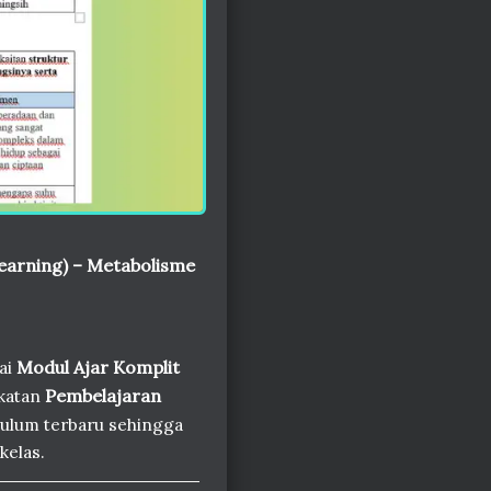
earning) – Metabolisme
ai
Modul Ajar Komplit
katan
Pembelajaran
kulum terbaru sehingga
kelas.