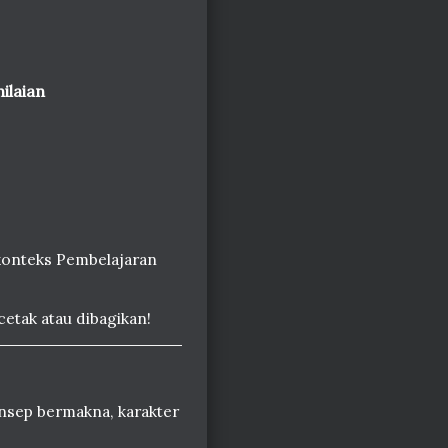
nilaian
onteks Pembelajaran
etak atau dibagikan!
onsep bermakna, karakter