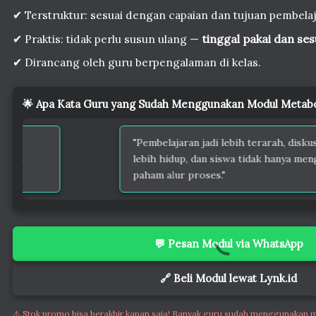
✔ Terstruktur: sesuai dengan capaian dan tujuan pembelaj
✔ Praktis: tidak perlu susun ulang —
tinggal pakai dan se
✔ Dirancang oleh guru berpengalaman di kelas.
🌟 Apa Kata Guru yang Sudah Menggunakan Modul Metabo
dahkan saya
"Pembelajaran jadi lebih te
 kelas dan jadwal
lebih hidup, dan siswa ti
paham alur proses."
💬 Pesan Modul via WhatsApp
🔗 Beli Modul lewat Lynk.id
⚠️ Stok promo bisa berakhir kapan saja! Banyak guru sudah menggunakan 