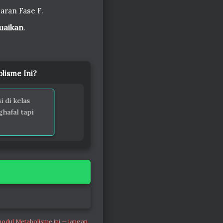
aran Fase F.
suaikan
.
lisme Ini?
rarah, diskusi di kelas
dak hanya menghafal tapi
modul Metabolisme ini — jangan