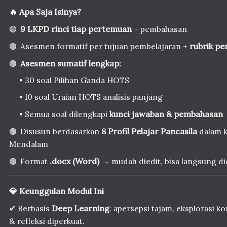
🔥 Apa Saja Isinya?
🟢
9 LKPD rinci tiap pertemuan
+ pembahasan
🟢
Asesmen formatif per tujuan pembelajaran +
rubrik pe
🟢
Asesmen sumatif lengkap:
• 30 soal Pilihan Ganda HOTS
• 10 soal Uraian HOTS analisis panjang
• Semua soal dilengkapi
kunci jawaban & pembahasan
🟢
Disusun berdasarkan
8 Profil Pelajar Pancasila
dalam k
Mendalam
🟢
Format
.docx (Word)
→ mudah diedit, bisa langsung dic
💎 Keunggulan Modul Ini
✔ Berbasis
Deep Learning
: apersepsi tajam, eksplorasi k
& refleksi diperkuat.