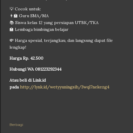
💡 Cocok untuk:
👨‍🏫 Guru SMA/MA
📚 Siswa kelas 12 yang persiapan UTBK/TKA
🏫 Lembaga bimbingan belajar
💸 Harga spesial, terjangkau, dan langsung dapat file
lengkap!
Harga Rp. 42.500
Hubungi WA 081223292344
Atau beli di Link.id
pada
http://lynk.id/wetyyuningsih/3wql7nekezg4
Berbagi