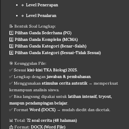
🔹
Level Penerapan
🔹
Level Penalaran
📝 Bentuk Soal Lengkap:
1️⃣
Pilihan Ganda Sederhana (PG)
2️⃣
Pilihan Ganda Kompleks (MCMA)
3️⃣
Pilihan Ganda Kategori (Benar–Salah)
4️⃣
Pilihan Ganda Kategori (Sesuai–Tidak Sesuai)
🎯 Keunggulan File:
✅ Sesuai
kisi-kisi TKA Biologi 2025
.
✅ Lengkap dengan
jawaban & pembahasan
.
✅ Menggunakan
stimulus cerita autentik
→ memperkuat
kemampuan analisis siswa.
✅ Bisa langsung dipakai untuk
latihan intensif, tryout,
maupun pendampingan belajar
.
✅ Format
Word (DOCX)
→ mudah diedit dan dicetak.
📊 Total:
72 soal cerita (48 halaman)
📩 Format:
DOCX (Word File)