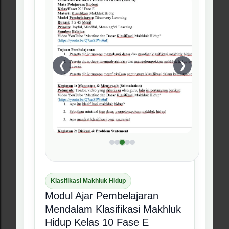
❮
❯
Klasifikasi Makhluk Hidup
Modul Ajar Pembelajaran
Mendalam Klasifikasi Makhluk
Hidup Kelas 10 Fase E
Rp38.500
Rp58.500
RPM Biologi kelas 10 untuk materi
klasifikasi makhluk hidup. Berisi referensi
pembelajaran yang membantu guru
menjelaskan ciri makhluk hidup,
pengelompokan organisme, dan latihan
berbasis pemahaman konsep.
Kenapa harus beli ini?
Cocok untuk awal pembelajaran