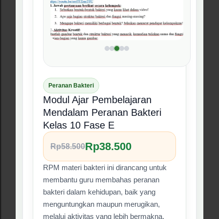
Modul Ajar Pembelajaran
Mendalam Materi Fungi Jamur
Kelas 10 Fase E
Rp38.500
Rp65.000
RPM Fungi membantu guru menjelaskan
ciri-ciri jamur, struktur tubuh, klasifikasi,
peranan jamur, serta penerapannya
dalam kehidupan secara lebih runtut.
Kenapa harus beli ini?
Cocok untuk guru yang ingin
materi Fungi lebih mudah
dipahami peserta didik.
Memuat referensi LKPD,
asesmen, dan rubrik yang dapat
dikembangkan kembali.
File Word siap edit sehingga lebih