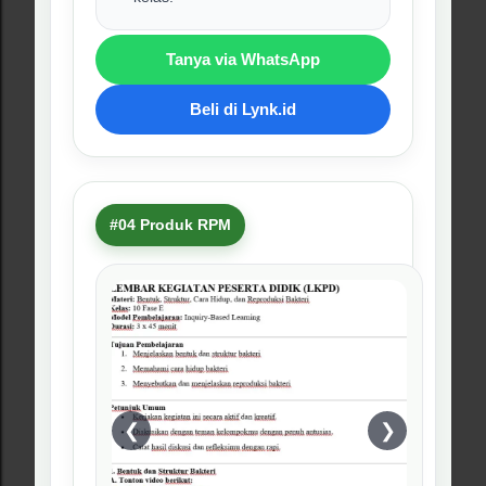
Dapat membantu guru
menyiapkan asesmen dan refleksi
pembelajaran.
Tanya via WhatsApp
Beli di Lynk.id
#05 Produk RPM
❮
❯
Fungi / Jamur