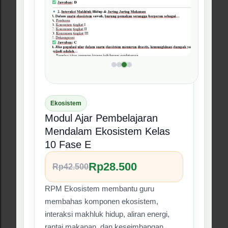
#08 Produk RPM
❮
❯
Analisis CP ke TP
File Analisis CP ke TP Kelas
10 Pembelajaran Mendalam
Rp15.000
Rp30.000
File ini membantu guru menganalisis
Capaian Pembelajaran menjadi Tujuan
Pembelajaran yang lebih operasional
untuk kebutuhan ATP, modul ajar, dan