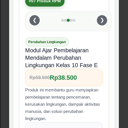
BUTUH BEBERAPA PRODUK SEKALIGUS?
Tanya Paket Bundling RPM
Kelas 10
Jika Bapak/Ibu ingin membeli beberapa produk
sekaligus, silakan hubungi admin untuk
menanyakan rekomendasi paket, contoh file, dan
cara pembeliannya.
Tanya Paket Bundling via WhatsApp
CARA ORDER
Langkah Pemesanan Produk
Digital