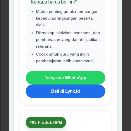
Virus
Modul Ajar Pembelajaran
Mendalam Materi Virus Kelas
10 Fase E
Rp38.500
Rp58.500
Produk ini membantu guru menyusun
pembelajaran materi virus, mulai dari ciri,
struktur, replikasi, siklus litik-lisogenik,
peran virus, hingga refleksi kasus nyata.
Kenapa harus beli ini?
Cocok untuk materi virus yang
sering membutuhkan stimulus
kontekstual.
Membantu guru menyiapkan
LKPD dan asesmen yang lebih