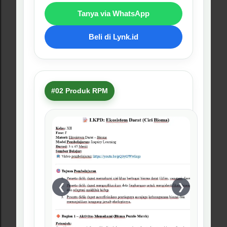
Keanekaragaman Hayati
Modul Ajar Pembelajaran
Mendalam Keanekaragaman
Hayati Kelas 10 Fase E
Rp46.500
Rp66.500
RPM ini membantu guru membahas
biodiversitas, tingkat keanekaragaman
hayati, persebaran flora-fauna, ancaman,
serta solusi pelestarian keanekaragaman
hayati.
Kenapa harus beli ini?
Materi penting untuk membangun
kepedulian lingkungan peserta
didik.