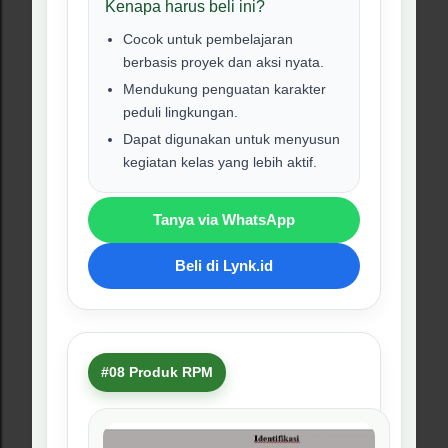
1
Pilih produk RPM yang dibutuhkan.
2
Klik tombol Lynk.id atau WhatsApp.
3
Tanyakan detail produk dan contoh file jika
diperlukan.
4
Lakukan pembelian sesuai arahan pada
halaman produk.