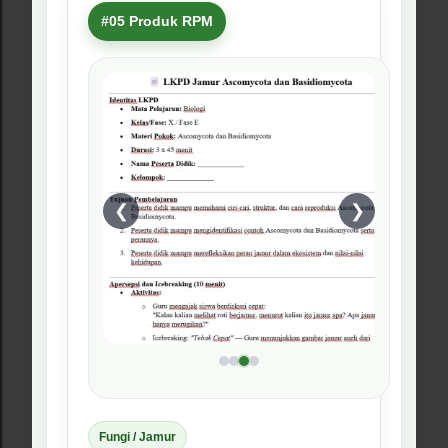
Rp28.500
Rp42.500
RPM Ekosistem membantu guru
membahas komponen ekosistem,
interaksi makhluk hidup, aliran energi,
rantai makanan, dan keseimbangan
lingkungan.
Kenapa harus beli ini?
Harga paling ringan di antara
beberapa produk RPM kelas 10.
Materi ekosistem mudah dikaitkan
dengan kehidupan di sekitar
sekolah.
Cocok untuk pembelajaran
berbasis observasi dan diskusi.