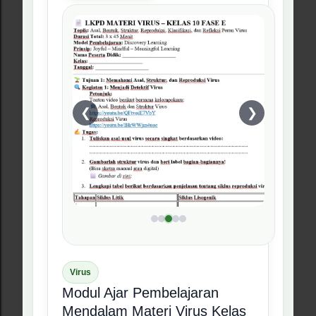
rapi.
Dapat digunakan sebagai
referensi pembelajaran aktif di
kelas.
Tanya via WhatsApp
Beli di Lynk.id
#04 Produk RPM
❮
❯
Peranan Bakteri