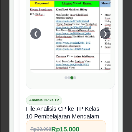
CATATAN UNTUK PEMBELI
Informasi Penggunaan
Produk digital ini merupakan referensi perangkat
ajar untuk membantu guru. Isi file tetap dapat
disesuaikan kembali dengan kebutuhan sekolah,
kurikulum, dan karakteristik peserta didik masing-
masing.
Berbagi