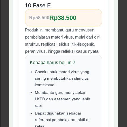
Modul Ajar Pembelajaran
Mendalam Peranan Bakteri
Kelas 10 Fase E
Rp38.500
Rp58.500
RPM materi bakteri ini dirancang untuk
membantu guru membahas peranan
bakteri dalam kehidupan, baik yang
menguntungkan maupun merugikan,
melalui aktivitas yang lebih bermakna.
Kenapa harus beli ini?
Mendukung pembelajaran
berbasis masalah dan proyek
sederhana.
Cocok untuk materi bakteri yang
dekat dengan kehidupan sehari-
hari.