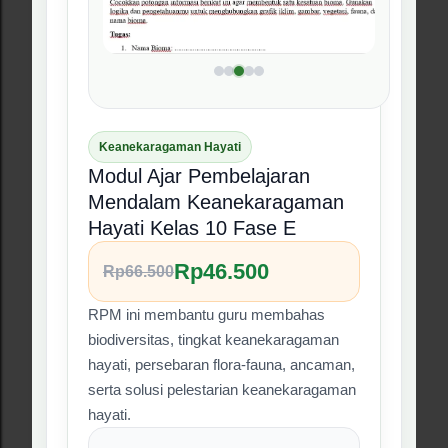
Dilengkapi aktivitas, asesmen, dan
pembahasan yang dapat dijadikan
referensi.
Cocok untuk guru yang ingin
pembelajaran lebih kontekstual.
Tanya via WhatsApp
Beli di Lynk.id
#03 Produk RPM
❮
❯