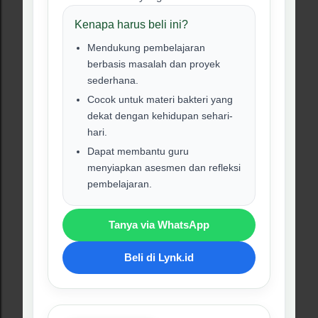
fleksibel digunakan.
Tanya via WhatsApp
Beli di Lynk.id
#06 Produk RPM
❮
❯
Ekosistem
Modul Ajar Pembelajaran
Mendalam Ekosistem Kelas
10 Fase E