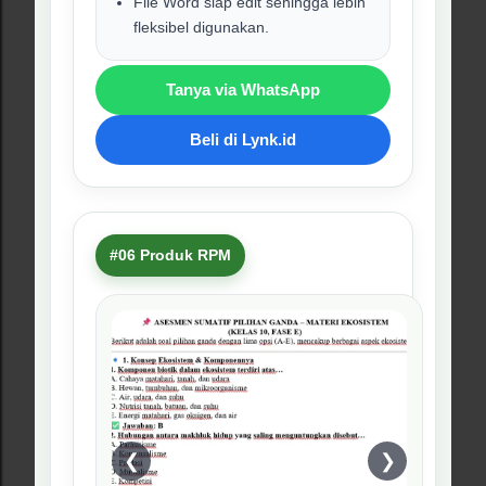
Produk ini membantu guru menyiapkan
pembelajaran tentang pencemaran,
kerusakan lingkungan, dampak aktivitas
manusia, dan solusi perubahan
lingkungan.
Kenapa harus beli ini?
Cocok untuk pembelajaran
berbasis proyek dan aksi nyata.
Mendukung penguatan karakter
peduli lingkungan.
Dapat digunakan untuk menyusun
kegiatan kelas yang lebih aktif.
Tanya via WhatsApp
Beli di Lynk.id