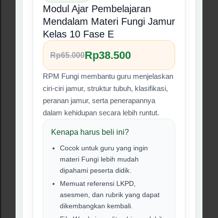
Tanya via WhatsApp
Beli di Lynk.id
#07 Produk RPM
❮
❯
Perubahan Lingkungan
Modul Ajar Pembelajaran
Mendalam Perubahan
Lingkungan Kelas 10 Fase E
Rp38.500
Rp58.500