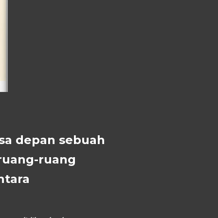
asa depan sebuah
i ruang-ruang
ntara