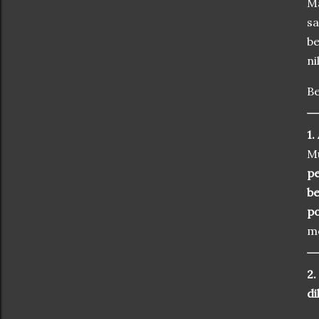
Ma
sa
be
ni
Be
1.
M
pe
be
po
me
2.
d