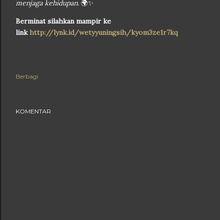
menjaga kehidupan.
🌍✨
Berminat silahkan mampir ke
link
http://lynk.id/wetyyuningsih/kyom3ze1r7kq
Berbagi
KOMENTAR