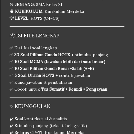
🎯
JENJANG:
SMA Kelas XI
🧠
KURIKULUM:
Kurikulum Merdeka
💡
LEVEL:
HOTS (C4–C6)
📦 ISI FILE LENGKAP
✅ Kisi-kisi soal lengkap
✅
30 Soal Pilihan Ganda HOTS
+ stimulus panjang
✅
10 Soal MCMA (Jawaban lebih dari satu benar)
✅
10 Soal Pilihan Ganda Benar–Salah (A–E)
✅
5 Soal Uraian HOTS
+ contoh jawaban
✅ Kunci jawaban & pembahasan
✅ Cocok untuk
Tes Sumatif • Remidi • Pengayaan
✨ KEUNGGULAN
✔️ Soal kontekstual & analitis
✔️ Stimulus panjang (teks, tabel, grafik)
✔️ Selaras CP–TP Kurikulum Merdeka