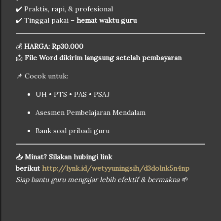
✔️ Praktis, rapi, & profesional
✔️ Tinggal pakai –
hemat waktu guru
💰
HARGA: Rp30.000
📩
File Word dikirim langsung setelah pembayaran
📌 Cocok untuk:
UH • PTS • PAS • PSAJ
Asesmen Pembelajaran Mendalam
Bank soal pribadi guru
📥
Minat? Silakan hubingi link
berikut
http://lynk.id/wetyyuningsih/d3dolnk5n4np
Siap bantu guru mengajar lebih efektif & bermakna
🌱