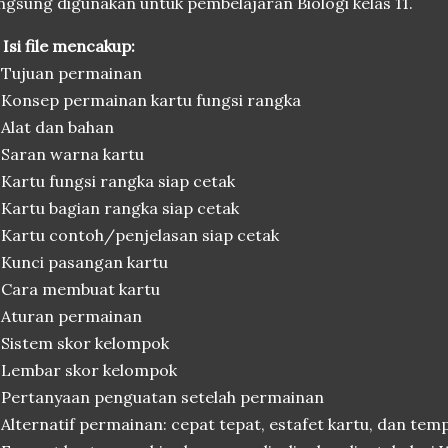
ngsung digunakan untuk pembelajaran Biologi kelas 11.

Isi file mencakup:
 Tujuan permainan
Konsep permainan kartu fungsi rangka
Alat dan bahan
Saran warna kartu
Kartu fungsi rangka siap cetak
Kartu bagian rangka siap cetak
Kartu contoh/penjelasan siap cetak
Kunci pasangan kartu
 Cara membuat kartu
 Aturan permainan
Sistem skor kelompok
 Lembar skor kelompok
 Pertanyaan penguatan setelah permainan
Alternatif permainan: cepat tepat, estafet kartu, dan tem