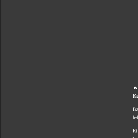

Ka
Ba
le
Ki