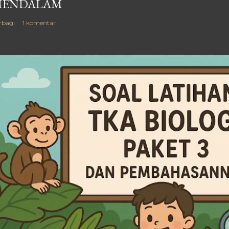
MENDALAM
rbagi
1 komentar