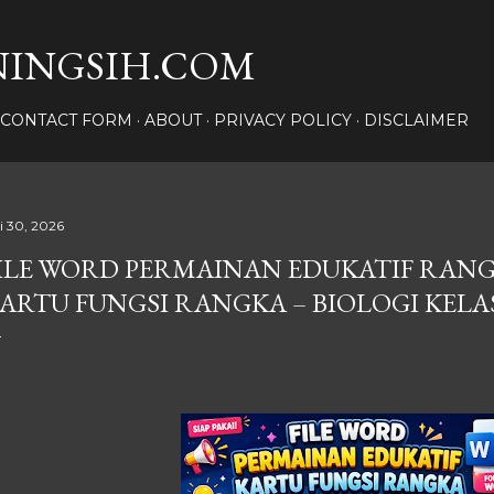
Langsung ke konten utama
INGSIH.COM
CONTACT FORM
ABOUT
PRIVACY POLICY
DISCLAIMER
i 30, 2026
ILE WORD PERMAINAN EDUKATIF RANGK
ARTU FUNGSI RANGKA – BIOLOGI KELAS 