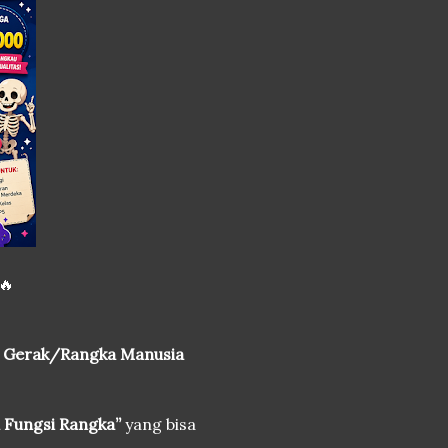
🔥
 Gerak/Rangka Manusia
 Fungsi Rangka”
yang bisa