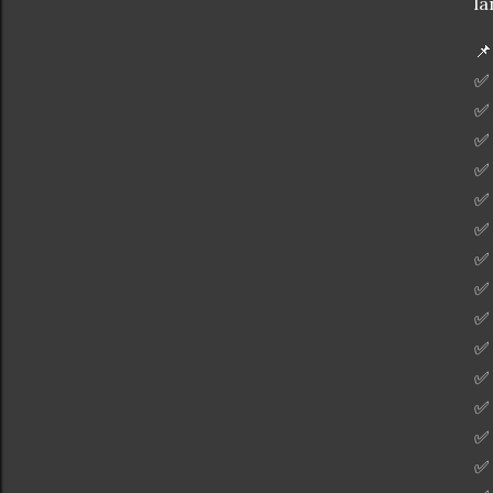
la

✅
✅ 
✅ 
✅ 
✅ 
✅ 
✅ 
✅ 
✅
✅
✅ 
✅
✅
✅ 