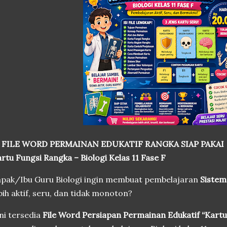

FILE WORD PERMAINAN EDUKATIF RANGKA SIAP PAKAI
rtu Fungsi Rangka – Biologi Kelas 11 Fase F
pak/Ibu Guru Biologi ingin membuat pembelajaran
Sistem
bih aktif, seru, dan tidak monoton?
ni tersedia
File Word Persiapan Permainan Edukatif “Kartu