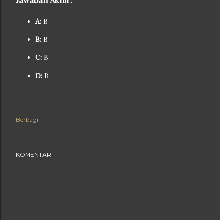
Jawaban Akhir:
A:
B
B:
B
C:
B
D:
B
Berbagi
KOMENTAR