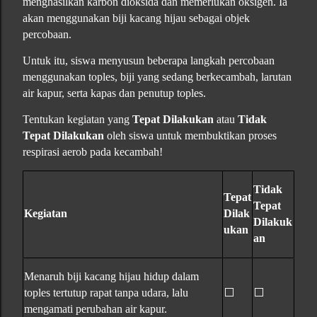
menghasilkan karbon dioksida dan memerlukan oksigen. Ia
akan menggunakan biji kacang hijau sebagai objek
percobaan.
Untuk itu, siswa menyusun beberapa langkah percobaan
menggunakan toples, biji yang sedang berkecambah, larutan
air kapur, serta kapas dan penutup toples.
Tentukan kegiatan yang
Tepat Dilakukan
atau
Tidak
Tepat Dilakukan
oleh siswa untuk membuktikan proses
respirasi aerob pada kecambah!
Tidak
Tepat
Tepat
Kegiatan
Dilak
Dilakuk
ukan
an
Menaruh biji kacang hijau hidup dalam
⬜
⬜
toples tertutup rapat tanpa udara, lalu
mengamati perubahan air kapur.