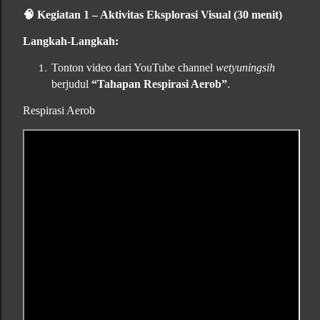
🧠
Kegiatan 1 – Aktivitas Eksplorasi Visual (30 menit)
Langkah-Langkah:
Tonton video dari YouTube channel
wetyuningsih
berjudul
“Tahapan Respirasi Aerob”
.
Respirasi Aerob