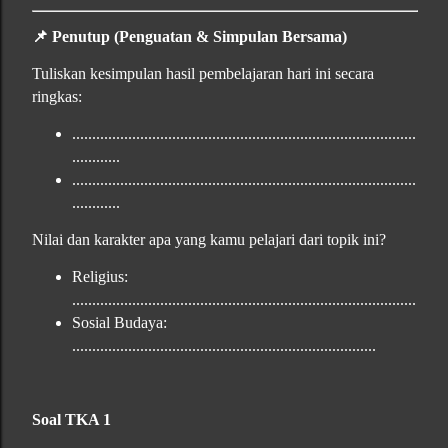
📌
Penutup (Penguatan & Simpulan Bersama)
Tuliskan kesimpulan hasil pembelajaran hari ini secara
ringkas:
......................................................................................
............
......................................................................................
............
Nilai dan karakter apa yang kamu pelajari dari topik ini?
Religius:
......................................................................................
Sosial Budaya:
............................................................................
Soal TKA 1