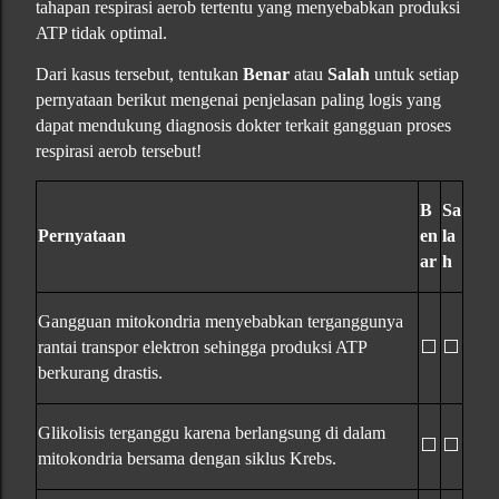
tahapan respirasi aerob tertentu yang menyebabkan produksi
ATP tidak optimal.
Dari kasus tersebut, tentukan
Benar
atau
Salah
untuk setiap
pernyataan berikut mengenai penjelasan paling logis yang
dapat mendukung diagnosis dokter terkait gangguan proses
respirasi aerob tersebut!
B
Sa
Pernyataan
en
la
ar
h
Gangguan mitokondria menyebabkan terganggunya
⬜
⬜
rantai transpor elektron sehingga produksi ATP
berkurang drastis.
Glikolisis terganggu karena berlangsung di dalam
⬜
⬜
mitokondria bersama dengan siklus Krebs.